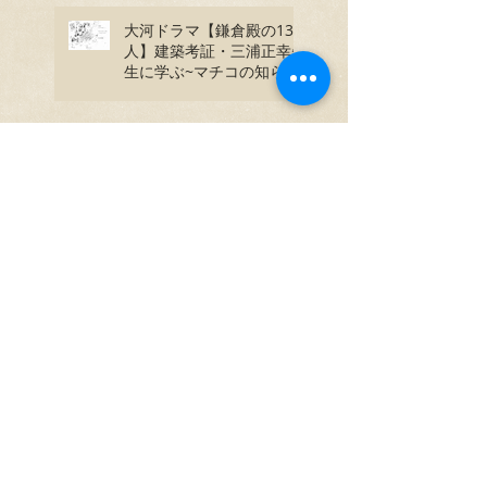
大河ドラマ【鎌倉殿の13
人】建築考証・三浦正幸先
生に学ぶ~マチコの知らな
い検非違使～
日本の名城講座 三浦正幸
先生から学ぶマチコの知ら
ない福山城（広島）
マチコの知らない【岐阜城
（稲葉城）】
大河ドラマ【鎌倉殿の13
人】建築考証担当・三浦正
幸先生に学ぶマチコの知ら
ない厳島神社