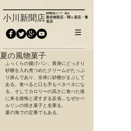
新聞配達エリア・拠点
小川新聞店
垂井南部店・関ヶ原店・養
老店
夏の風物菓子
ふっくらの揚げパン、黄身にどっさり
砂糖を入れ煮つめたクリームがたっぷ
り挟んであり、全体に砂糖がまぶして
ある。食べると口も手もベタベタにな
る、そしてカロリーの高さに食べた後
に来る後悔と遅すぎる反省... なぜかベ
ルリンの焼き菓子と名乗る。
夏の海での定番でもある。