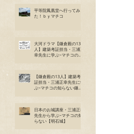
平等院鳳凰堂へ行ってみ
た！ｂｙマチコ
大河ドラマ【鎌倉殿の13
人】建築考証担当・三浦正
幸先生に学ぶ~マチコの知
らない”平等院鳳凰堂”と頼
朝の持仏
【鎌倉殿の13人】建築考
証担当・三浦正幸先生に学
ぶ~マチコの知らない鎌倉
幕府～
日本のお城講座・三浦正幸
先生から学ぶ~マチコの知
らない【明石城】