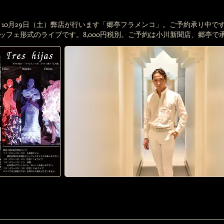
10月29日（土）弊店が行います「郷亭フラメンコ」。ご予約承り中で
ュッフェ形式のライブです。8,000円税別。ご予約は小川新聞店、郷亭で