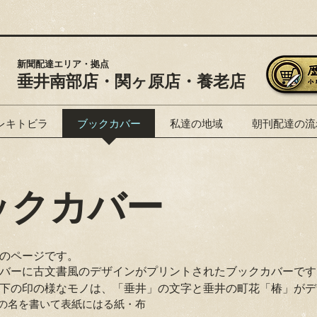
新聞配達エリア・拠点
垂井南部店・関ヶ原店・養老店
レキトビラ
ブックカバー
私達の地域
朝刊配達の流
ックカバー
のページです。
カバーに古文書風のデザインがプリントされたブックカバーで
下の印の様なモノは、「垂井」の文字と垂井の町花「椿」がデ
の名を書いて表紙にはる紙・布