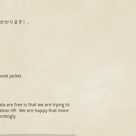
はかかります）。
book jacket.
are free is that we are trying to
ciation HP. We are happy that more
ordingly.