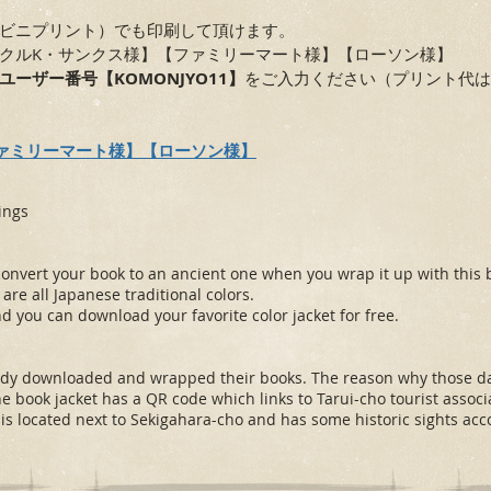
ビニプリント）でも印刷して頂けます。
クルK・サンクス様】【ファミリーマート様】【ローソン様】
ユーザー番号【KOMONJYO11】
をご入力ください（プリント代
ァミリーマート様】
【ローソン様】
ings
ll convert your book to an ancient one when you wrap it up with this 
are all Japanese traditional colors.
 you can download your favorite color jacket for free.
dy downloaded and wrapped their books. The reason why those data 
The book jacket has a QR code which links to Tarui-cho tourist asso
 is located next to Sekigahara-cho and has some historic sights acc