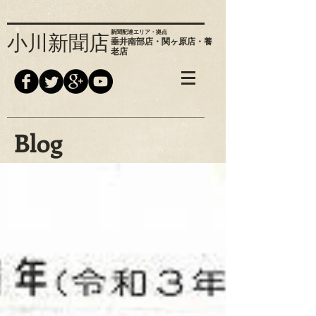
新聞配達エリア・拠点
小川新聞店
垂井南部店・関ヶ原店・養
老店
Blog