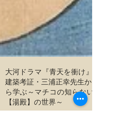
大河ドラマ『青天を衝け』
建築考証・三浦正幸先生か
ら学ぶ～マチコの知らない